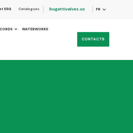
bugattivalves.us
et ESG
Catalogues
FR
CORDS
WATERWORKS
CONTACTS