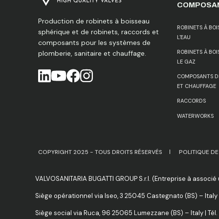
COMPOSA
Production de robinets à boisseau
ROBINETS À BO
sphérique et de robinets, raccords et
L'EAU
composants pour les systèmes de
ROBINETS À BO
plomberie, sanitaire et chauffage.
LE GAZ
COMPOSANTS DE
S’ouvre dans un nouvel onglet
ET CHAUFFAGE
RACCORDS
WATERWORKS
COPYRIGHT 2025 - TOUS DROITS RÉSERVÉS
POLITIQUE DE
VALVOSANITARIA BUGATTI GROUP S.r.l. (Entreprise à associé
Siège opérationnel via Iseo, 3 25045 Castegnato (BS) – Italy 
Siège social via Ruca, 96 25065 Lumezzane (BS) – Italy | Tél